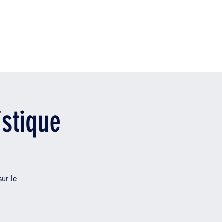
istique
ur le