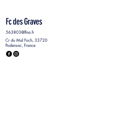
Fc des Graves
563803@lfna.fr
Cr du Mal Foch, 33720
Podensac, France
Nom, Prénom
*
E‑mail
*
Ma demande :
*