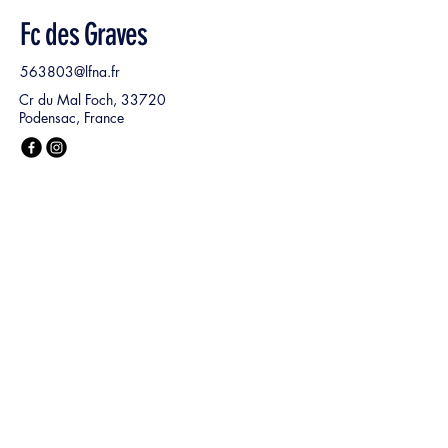
Fc des Graves
563803@lfna.fr
Cr du Mal Foch, 33720
Podensac, France
Nom, Prénom
*
E‑mail
*
Ma demande :
*