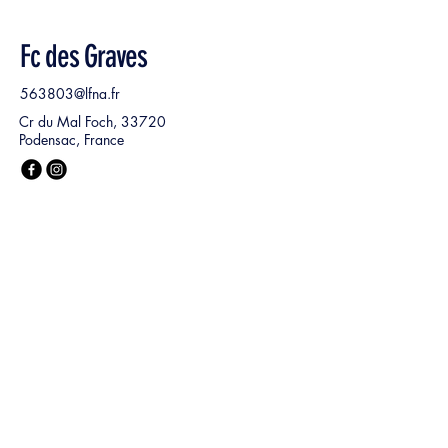
Fc des Graves
563803@lfna.fr
Cr du Mal Foch, 33720
Podensac, France
Nom, Prénom
*
E‑mail
*
Ma demande :
*