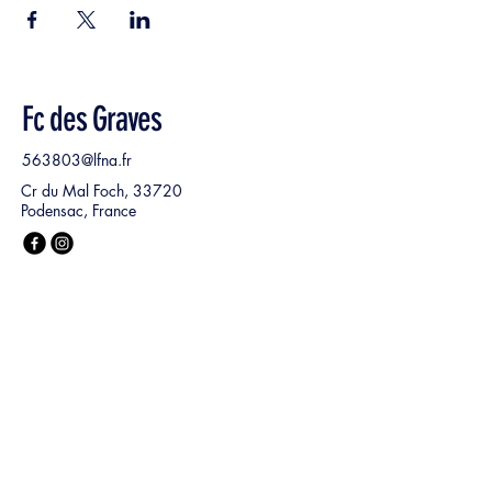
Fc des Graves
563803@lfna.fr
Cr du Mal Foch, 33720
Podensac, France
Nom, Prénom
*
E‑mail
*
Ma demande :
*