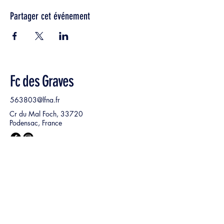
Partager cet événement
Fc des Graves
563803@lfna.fr
Cr du Mal Foch, 33720
Podensac, France
Nom, Prénom
*
E‑mail
*