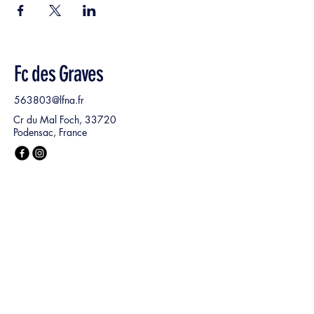
Fc des Graves
563803@lfna.fr
Cr du Mal Foch, 33720
Podensac, France
Nom, Prénom
*
E‑mail
*
Ma demande :
*