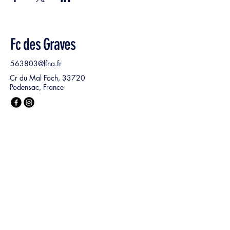
Fc des Graves
563803@lfna.fr
Cr du Mal Foch, 33720
Podensac, France
Nom, Prénom
*
E‑mail
*
Ma demande :
*