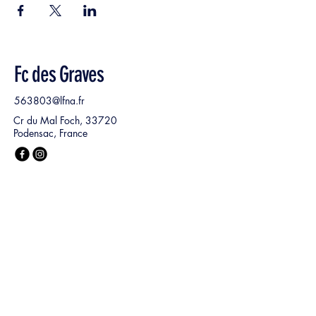
Fc des Graves
563803@lfna.fr
Cr du Mal Foch, 33720
Podensac, France
Nom, Prénom
*
E‑mail
*
Ma demande :
*