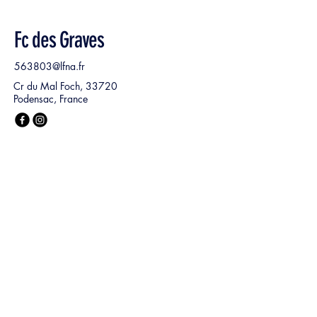
Fc des Graves
563803@lfna.fr
Cr du Mal Foch, 33720
Podensac, France
Nom, Prénom
*
E‑mail
*
Ma demande :
*