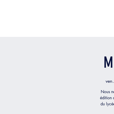
M
ven
Nous no
édition
du lycée