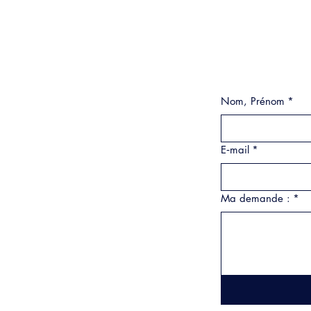
Nom, Prénom
*
E‑mail
*
Ma demande :
*