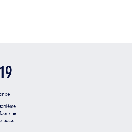
19
ance
uatrième
Tourisme
re passer