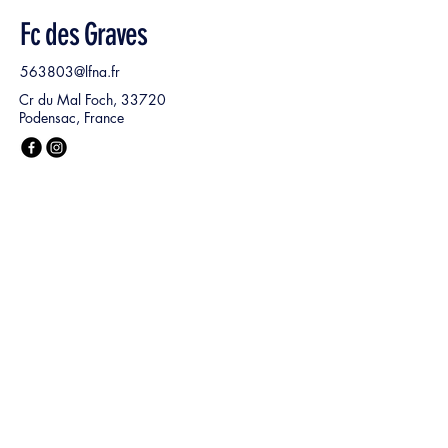
Fc des Graves
563803@lfna.fr
Cr du Mal Foch, 33720
Podensac, France
Nom, Prénom
*
E‑mail
*
Ma demande :
*