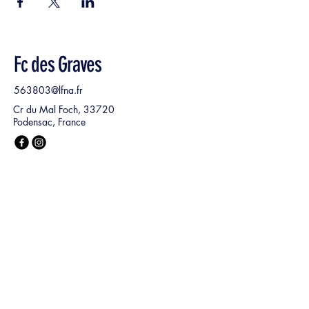
Fc des Graves
563803@lfna.fr
Cr du Mal Foch, 33720
Podensac, France
Nom, Prénom
*
E‑mail
*
Ma demande :
*